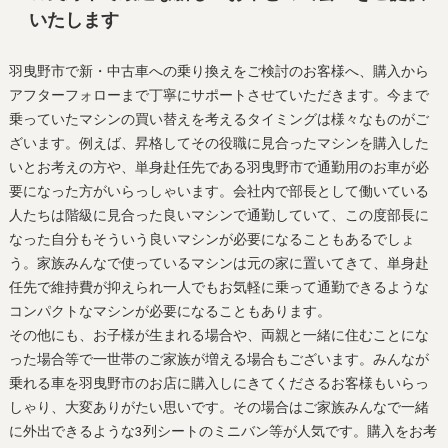
いたします
羽曳野市で新・中古車への乗り換えをご検討のお客様へ、購入から
アフターフォローまで丁寧にサポートさせていただきます。今まで
乗っていたマシンの買い替えを考えるタイミングは様々なものがご
ざいます。例えば、昇格してその役職に見合ったマシンを購入した
いとお考えの方や、単身赴任先である羽曳野市で通勤用のお車が必
要になった方がいらっしゃいます。会社内で部長として働いている
人たちは階級に見合った良いマシンで通勤していて、この度部長に
なった自分もそういう良いマシンが必要になることもあるでしょ
う。家族みんなで使っているマシンは元の家に置いてきて、単身赴
任先で維持費が抑えられ一人でもお気軽に乗って通勤できるような
コンパクトなマシンが必要になることもあります。
その他にも、お子様が生まれる場合や、両親と一緒に住むことにな
った場合等で一世帯のご家族が増える場合もございます。みんなが
乗れる車を羽曳野市のお店に購入しにきてくださるお客様もいらっ
しゃり、大変ありがたい思いです。その場合はご家族みんなで一緒
に外出できるような3列シートのミニバン等が人気です。購入をお考