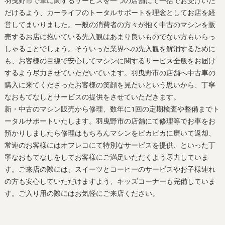
羽曳野市で車に関するサービスを一つの店舗にて一括でお受けいた
だけるよう、カーライフのトータルサポートを理念としてお店を経
営してまいりました。一般の消費者の方々が抱く中古のマシンを販
売するお店に抱いている先入観はあまり良いものでない方もいらっ
しゃることでしょう。そういった業界への先入観を解消するために
も、お客様の目線で安心してマシンに関するサービス全般をお届け
するよう尽力させていただいています。羽曳野市の店舗へ中古車の
購入に来てくださったお客様の笑顔を見たいという思いから、丁寧
なおもてなしとサービスの提供をさせていただきます。
新・中古のマシン販売から修理、数年に1回の定期検査や整備までト
ータルサポートいたします。羽曳野市の店舗にて修理等でお車をお
預かりしましたら修理はもちろんマシンをピカピカに磨いて返却、
常連のお客様にはオフレコにて特別なサービスを提供、といった丁
寧なおもてなしをしてお客様にご満足いただくよう尽力していま
す。ご来店の際には、スイーツとコーヒーのサービスやお子様連れ
の方も安心していただけますよう、キッズコーナーも完備していま
す。ご入り用の際にはお気軽にご来店ください。