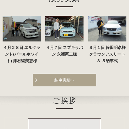
４月２８日 エルグラ
４月７日 スズキラパ
３月１日 篠田明彦様
ンド(パールホワイ
ン 永瀬憲二様
クラウンアスリート
ト) 津村留美恵様
３.５納車式
納車実績へ
ご挨拶