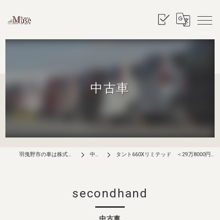
中古車
羽曳野市の車は株式会社ミューズ
中古車
タント660Xリミテッド ＜29万8000円（総額・税込み）＞
secondhand
中古車