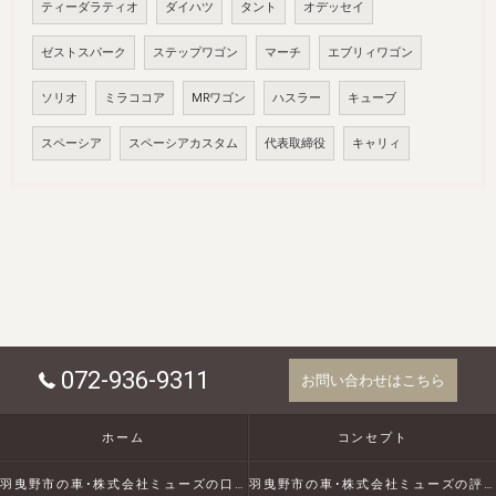
ティーダラティオ
ダイハツ
タント
オデッセイ
ゼストスパーク
ステップワゴン
マーチ
エブリィワゴン
ソリオ
ミラココア
MRワゴン
ハスラー
キューブ
スペーシア
スペーシアカスタム
代表取締役
キャリィ
072-936-9311
お問い合わせはこちら
ホーム
コンセプト
羽曳野市の車･株式会社ミューズの口コミ情報
羽曳野市の車･株式会社ミューズの評判