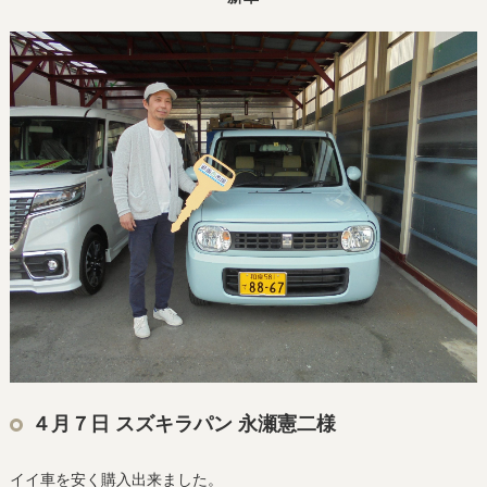
４月７日 スズキラパン 永瀬憲二様
イイ車を安く購入出来ました。