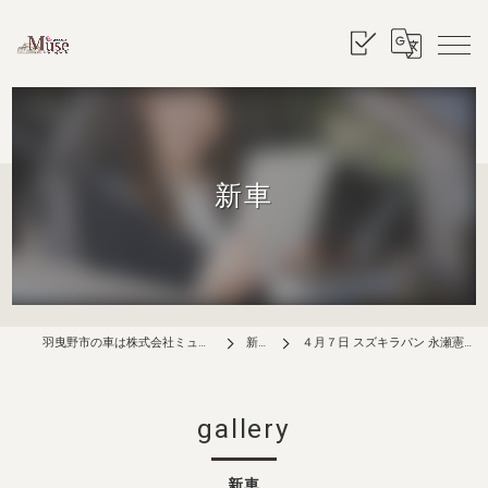
新車
羽曳野市の車は株式会社ミューズ
新車
４月７日 スズキラパン 永瀬憲二様
gallery
新車